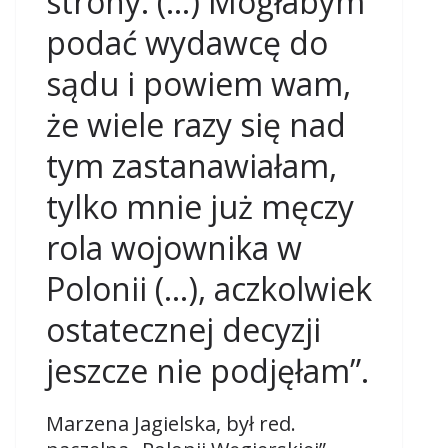
strony. (…) Mogłabym
podać wydawcę do
sądu i powiem wam,
że wiele razy się nad
tym zastanawiałam,
tylko mnie już męczy
rola wojownika w
Polonii (…), aczkolwiek
ostatecznej decyzji
jeszcze nie podjęłam”.
Marzena Jagielska, był red.