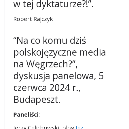
w tej dyktaturze?!”.
Robert Rajczyk
“Na co komu dziś
polskojęzyczne media
na Węgrzech?”,
dyskusja panelowa, 5
czerwca 2024 r.,
Budapeszt.
Paneliści
:
Jerzy Celichowski, blog
Jeż