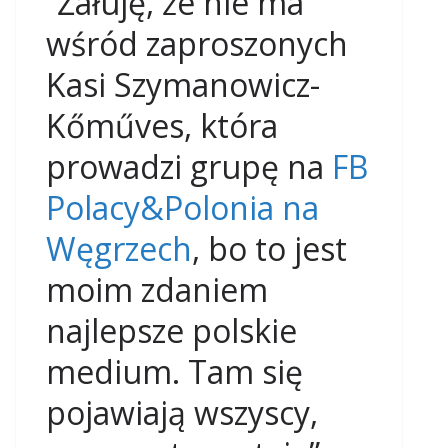
“Żałuję, że nie ma
wśród zaproszonych
Kasi Szymanowicz-
Kőműves, która
prowadzi grupę na
FB
Polacy&Polonia na
Węgrzech
, bo to jest
moim zdaniem
najlepsze polskie
medium. Tam się
pojawiają wszyscy,