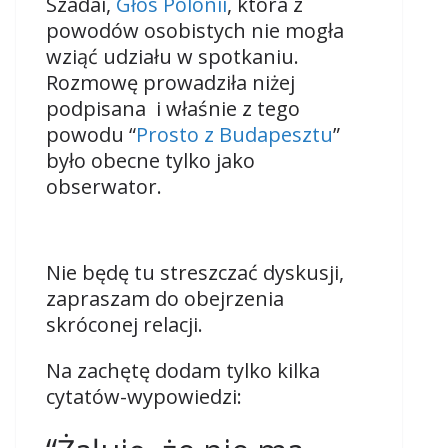
Szadai,
Głos Polonii
, która z
powodów osobistych nie mogła
wziąć udziału w spotkaniu.
Rozmowę prowadziła niżej
podpisana
i właśnie z tego
powodu
“
Prosto z Budapesztu
”
było obecne tylko jako
obserwator.
Nie będę tu streszczać dyskusji,
zapraszam do obejrzenia
skróconej relacji.
Na zachętę dodam tylko kilka
cytatów-wypowiedzi: