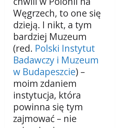
chwili w Polonii na
Węgrzech, to one się
dzieją. I nikt, a tym
bardziej Muzeum
(red.
Polski Instytut
Badawczy i Muzeum
w Budapeszcie
) –
moim zdaniem
instytucja, która
powinna się tym
zajmować – nie