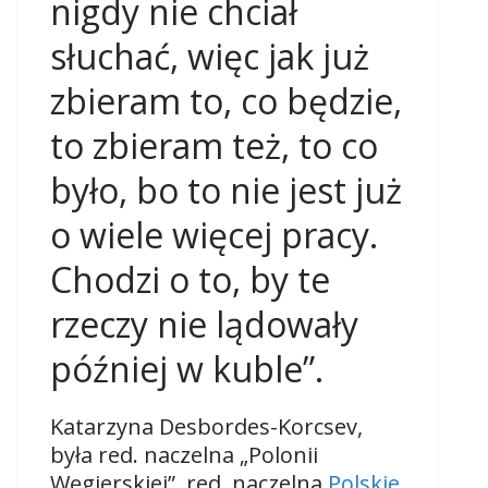
nigdy nie chciał
słuchać, więc jak już
zbieram to, co będzie,
to zbieram też, to co
było, bo to nie jest już
o wiele więcej pracy.
Chodzi o to, by te
rzeczy nie lądowały
później w kuble”.
Katarzyna Desbordes-Korcsev,
była red. naczelna „Polonii
Węgierskiej”, red. naczelna
Polskie