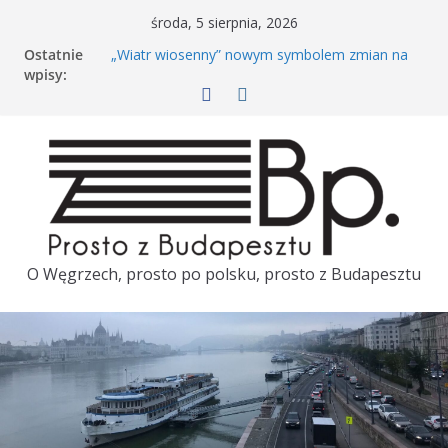
środa, 5 sierpnia, 2026
Ostatnie
„Wiatr wiosenny” nowym symbolem zmian na
wpisy:
Węgrzech
Rowerem po Budapeszcie. Kiedy wróci Bubi?
Péter Magyar dzień przed wizytą w Polsce
porównał polską i węgierską kolej
Tuż przed wizytą Pétera Magyara w Polsce
ambasador Węgier zostaje odwołany
Majówka w Budapeszcie. TOP 3
O Węgrzech, prosto po polsku, prosto z Budapesztu