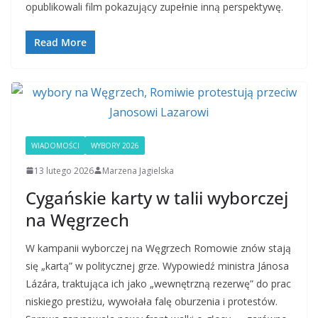
opublikowali film pokazujący zupełnie inną perspektywę.
Read More
WIADOMOŚCI
WYBORY 2026
13 lutego 2026
Marzena Jagielska
Cygańskie karty w talii wyborczej
na Węgrzech
W kampanii wyborczej na Węgrzech Romowie znów stają
się „kartą” w politycznej grze. Wypowiedź ministra Jánosa
Lázára, traktująca ich jako „wewnętrzną rezerwę” do prac
niskiego prestiżu, wywołała falę oburzenia i protestów.