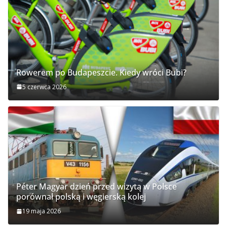
Rowerem po Budapeszcie. Kiedy wróci Bubi?
5 czerwca 2026
Péter Magyar dzień przed wizytą w Polsce
porównał polską i węgierską kolej
Tuż przed wizytą Pétera Magyara w Polsce
19 maja 2026
ambasador Węgier zostaje odwołany