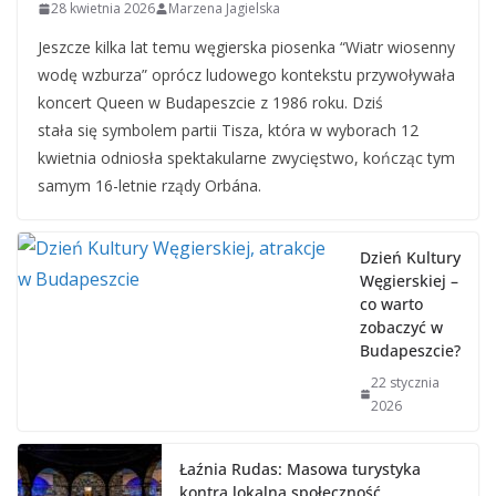
28 kwietnia 2026
Marzena Jagielska
Jeszcze kilka lat temu węgierska piosenka “Wiatr wiosenny
wodę wzburza” oprócz ludowego kontekstu przywoływała
koncert Queen w Budapeszcie z 1986 roku. Dziś
stała się symbolem partii Tisza, która w wyborach 12
kwietnia odniosła spektakularne zwycięstwo, kończąc tym
samym 16-letnie rządy Orbána.
Dzień Kultury
Węgierskiej –
co warto
zobaczyć w
Budapeszcie?
22 stycznia
2026
Łaźnia Rudas: Masowa turystyka
kontra lokalna społeczność