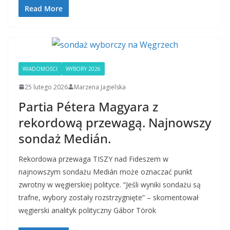
Read More
WIADOMOŚCI
WYBORY 2026
25 lutego 2026
Marzena Jagielska
Partia Pétera Magyara z
rekordową przewagą. Najnowszy
sondaż Medián.
Rekordowa przewaga TISZY nad Fideszem w
najnowszym sondażu Medián może oznaczać punkt
zwrotny w węgierskiej polityce. “Jeśli wyniki sondażu są
trafne, wybory zostały rozstrzygnięte” – skomentował
węgierski analityk polityczny Gábor Török