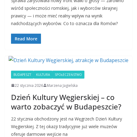
Sprawa zarysowała nowy front walki o głosy — zarówno
wśród społeczności romskiej, jak i wyborców skrajnej
prawicy — i może mieć realny wpływ na wynik
nadchodzących wyborów. Co to oznacza dla Romów?
Read More
BUDAPESZT
KULTURA
SPOŁECZEŃSTWO
22 stycznia 2026
Marzena Jagielska
Dzień Kultury Węgierskiej – co
warto zobaczyć w Budapeszcie?
22 stycznia obchodzony jest na Węgrzech Dzień Kultury
Węgierskiej. Z tej okazji tradycyjnie już wiele muzeów
oferuje darmowe wejście na