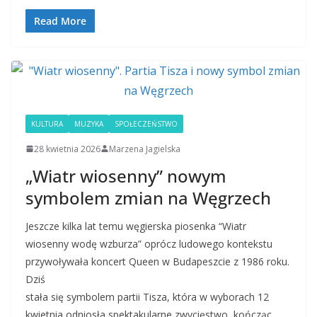
Read More
KULTURA
MUZYKA
SPOŁECZEŃSTWO
28 kwietnia 2026
Marzena Jagielska
„Wiatr wiosenny” nowym
symbolem zmian na Węgrzech
Jeszcze kilka lat temu węgierska piosenka “Wiatr
wiosenny wodę wzburza” oprócz ludowego kontekstu
przywoływała koncert Queen w Budapeszcie z 1986 roku.
Dziś
stała się symbolem partii Tisza, która w wyborach 12
kwietnia odniosła spektakularne zwycięstwo, kończąc