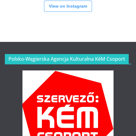
View on Instagram
Polsko-Węgierska Agencja Kulturalna KéM Csoport