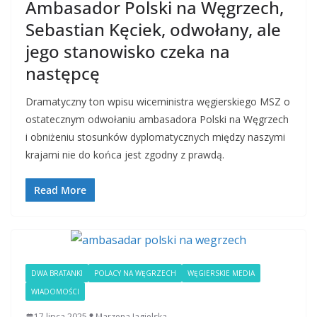
Ambasador Polski na Węgrzech,
Sebastian Kęciek, odwołany, ale
jego stanowisko czeka na
następcę
Dramatyczny ton wpisu wiceministra węgierskiego MSZ o
ostatecznym odwołaniu ambasadora Polski na Węgrzech
i obniżeniu stosunków dyplomatycznych między naszymi
krajami nie do końca jest zgodny z prawdą.
Read More
DWA BRATANKI
POLACY NA WĘGRZECH
WĘGIERSKIE MEDIA
WIADOMOŚCI
17 lipca 2025
Marzena Jagielska