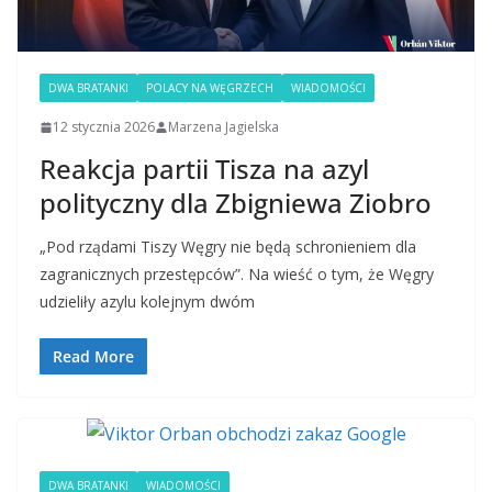
DWA BRATANKI
POLACY NA WĘGRZECH
WIADOMOŚCI
12 stycznia 2026
Marzena Jagielska
Reakcja partii Tisza na azyl
polityczny dla Zbigniewa Ziobro
„Pod rządami Tiszy Węgry nie będą schronieniem dla
zagranicznych przestępców”. Na wieść o tym, że Węgry
udzieliły azylu kolejnym dwóm
Read More
DWA BRATANKI
WIADOMOŚCI