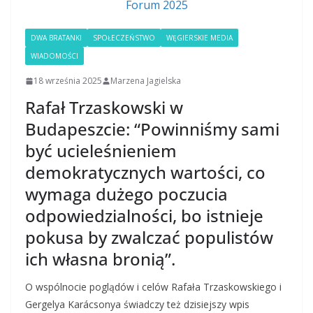
DWA BRATANKI
SPOŁECZEŃSTWO
WĘGIERSKIE MEDIA
WIADOMOŚCI
18 września 2025
Marzena Jagielska
Rafał Trzaskowski w
Budapeszcie: “Powinniśmy sami
być ucieleśnieniem
demokratycznych wartości, co
wymaga dużego poczucia
odpowiedzialności, bo istnieje
pokusa by zwalczać populistów
ich własna bronią”.
O wspólnocie poglądów i celów Rafała Trzaskowskiego i
Gergelya Karácsonya świadczy też dzisiejszy wpis