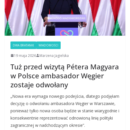
DWA BRATANKI
WIADOMOŚCI
19 maja 2026
Marzena Jagielska
Tuż przed wizytą Pétera Magyara
w Polsce ambasador Węgier
zostaje odwołany
„Nowa era wymaga nowego podejścia, dlatego podjęłam
decyzję o odwołaniu ambasadora Węgier w Warszawie,
ponieważ tylko nowa osoba będzie w stanie wiarygodnie i
konsekwentnie reprezentować odnowioną linię polityki
zagranicznej w nadchodzącym okresie”.