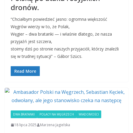
dronów.
“Chciałbym powiedzieć jasno: ogromna większość
Węgrów wierzy w to, że Polak,
Węgier – dwa bratanki — i właśnie dlatego, że nasza
przyjaźń jest szczera,
stoimy dziś po stronie naszych przyjaciół, którzy znaleźli
się w trudnej sytuacji” – Gábor Szücs.
Read More
DWA BRATANKI
POLACY NA WĘGRZECH
WIADOMOŚCI
18 lipca 2025
Marzena Jagielska