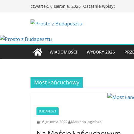
Przejdź
Ostatnie wpisy:
czwartek, 6 sierpnia, 2026
do
treści
WIADOMOŚCI
WYBORY 2026
PRZ
Most Łańcuchowy
BUDAPESZT
16 grudnia 2022
Marzena Jagielska
Na Moście Łańcuchowym