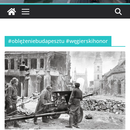
#oblężeniebudapesztu #węgierskihonor