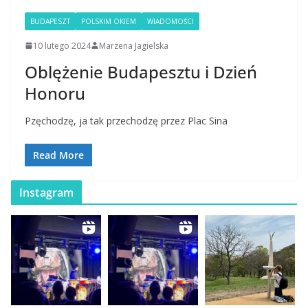
BUDAPESZT
POLSKIM OKIEM
WIADOMOŚCI
10 lutego 2024
Marzena Jagielska
Oblężenie Budapesztu i Dzień
Honoru
Pzęchodzę, ja tak przechodzę przez Plac Sina
Read More
Instagram