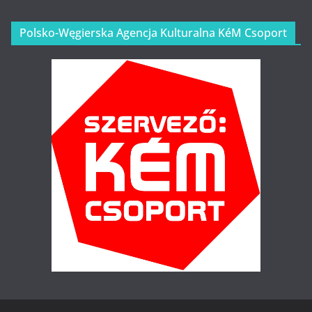
Polsko-Węgierska Agencja Kulturalna KéM Csoport