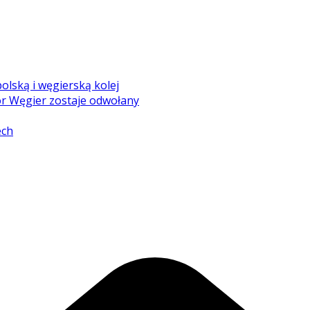
olską i węgierską kolej
r Węgier zostaje odwołany
ech