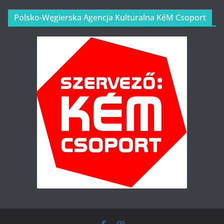
Polsko-Węgierska Agencja Kulturalna KéM Csoport