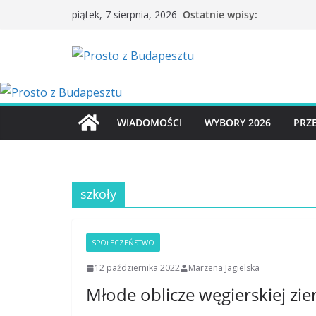
Przejdź
Ostatnie wpisy:
piątek, 7 sierpnia, 2026
do
treści
WIADOMOŚCI
WYBORY 2026
PRZ
szkoły
SPOŁECZEŃSTWO
12 października 2022
Marzena Jagielska
Młode oblicze węgierskiej zie