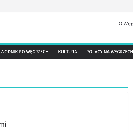
O Węg
EWODNIK PO WĘGRZECH
KULTURA
POLACY NA WĘGRZEC
mi