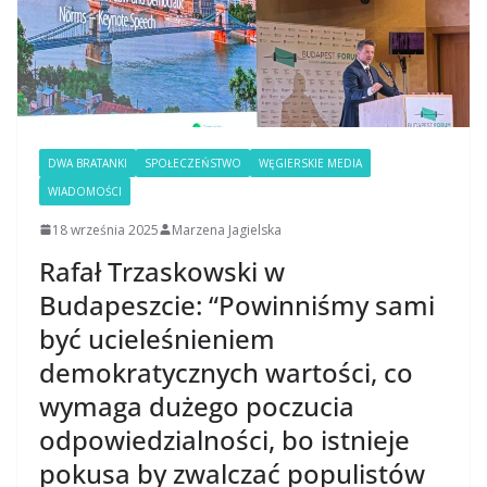
DWA BRATANKI
SPOŁECZEŃSTWO
WĘGIERSKIE MEDIA
WIADOMOŚCI
18 września 2025
Marzena Jagielska
Rafał Trzaskowski w
Budapeszcie: “Powinniśmy sami
być ucieleśnieniem
demokratycznych wartości, co
wymaga dużego poczucia
odpowiedzialności, bo istnieje
pokusa by zwalczać populistów