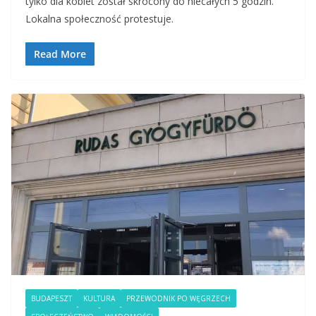
tylko dla kobiet został skrócony do niecałych 5 godzin.
Lokalna społeczność protestuje.
Read More
BUDAPESZT
KULTURA
PRZEWODNIK PO WĘGRZECH