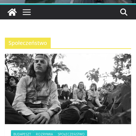
Społeczeństwo
BUDAPESZT
ROZRYWKA
SPOŁECZEŃSTWO