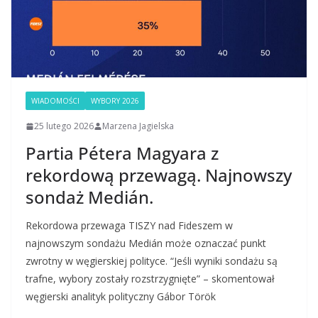
WIADOMOŚCI
WYBORY 2026
25 lutego 2026
Marzena Jagielska
Partia Pétera Magyara z
rekordową przewagą. Najnowszy
sondaż Medián.
Rekordowa przewaga TISZY nad Fideszem w
najnowszym sondażu Medián może oznaczać punkt
zwrotny w węgierskiej polityce. “Jeśli wyniki sondażu są
trafne, wybory zostały rozstrzygnięte” – skomentował
węgierski analityk polityczny Gábor Török