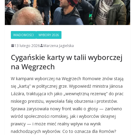
WIADOMOŚCI
WYBORY 2026
13 lutego 2026
Marzena Jagielska
Cygańskie karty w talii wyborczej
na Węgrzech
W kampanii wyborczej na Węgrzech Romowie znów stają
się „kartą” w politycznej grze. Wypowiedź ministra Jánosa
Lázára, traktująca ich jako „wewnętrzną rezerwę” do prac
niskiego prestiżu, wywołała falę oburzenia i protestów.
Sprawa zarysowała nowy front walki o głosy — zarówno
wśród społeczności romskiej, jak i wyborców skrajnej
prawicy — i może mieć realny wpływ na wynik
nadchodzących wyborów. Co to oznacza dla Romów?