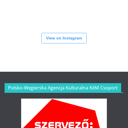
View on Instagram
Polsko-Węgierska Agencja Kulturalna KéM Csoport