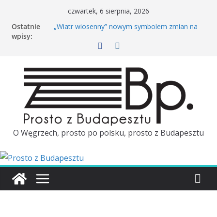
czwartek, 6 sierpnia, 2026
Ostatnie
„Wiatr wiosenny” nowym symbolem zmian na
wpisy:
Węgrzech
Rowerem po Budapeszcie. Kiedy wróci Bubi?
Péter Magyar dzień przed wizytą w Polsce
porównał polską i węgierską kolej
Tuż przed wizytą Pétera Magyara w Polsce
ambasador Węgier zostaje odwołany
Majówka w Budapeszcie. TOP 3
O Węgrzech, prosto po polsku, prosto z Budapesztu