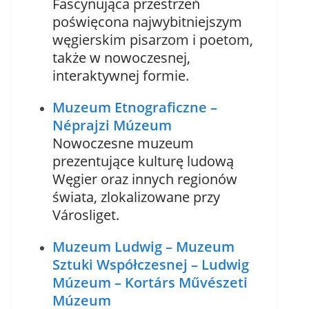
Fascynująca przestrzeń
poświęcona najwybitniejszym
węgierskim pisarzom i poetom,
także w nowoczesnej,
interaktywnej formie.
Muzeum Etnograficzne –
Néprajzi Múzeum
Nowoczesne muzeum
prezentujące kulturę ludową
Węgier oraz innych regionów
świata, zlokalizowane przy
Városliget.
Muzeum Ludwig – Muzeum
Sztuki Współczesnej – Ludwig
Múzeum – Kortárs Művészeti
Múzeum