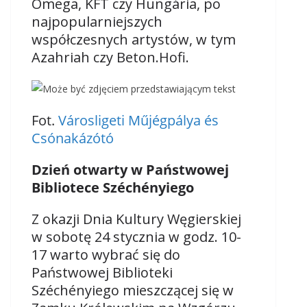
Omega, KFT czy Hungária, po
najpopularniejszych
współczesnych artystów, w tym
Azahriah czy Beton.Hofi.
Fot.
Városligeti Műjégpálya és
Csónakázótó
Dzień otwarty w Państwowej
Bibliotece Széchényiego
Z okazji Dnia Kultury Węgierskiej
w sobotę 24 stycznia w godz. 10-
17 warto wybrać się do
Państwowej Biblioteki
Széchényiego mieszczącej się w