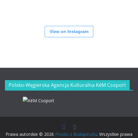
View on Instagram
Polsko-Węgierska Agencja Kulturalna KéM Csoport
Prawa autorskie © 2026
Prosto z Budapesztu
. Wszystkie prawa