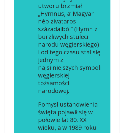
utworu brzmiał
„Hymnus, a’ Magyar
nép zivataros
századaiból” (Hymn z
burzliwych stuleci
narodu węgierskiego)
i od tego czasu stał się
jednym z
najsilniejszych symboli
węgierskiej
tożsamości
narodowej.
Pomysł ustanowienia
święta pojawił się w
połowie lat 80. XX
wieku, a w 1989 roku