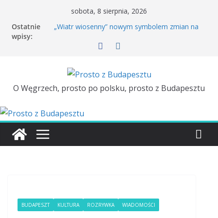
sobota, 8 sierpnia, 2026
Ostatnie
„Wiatr wiosenny” nowym symbolem zmian na
wpisy:
Węgrzech
Rowerem po Budapeszcie. Kiedy wróci Bubi?
Péter Magyar dzień przed wizytą w Polsce
porównał polską i węgierską kolej
Tuż przed wizytą Pétera Magyara w Polsce
ambasador Węgier zostaje odwołany
O Węgrzech, prosto po polsku, prosto z Budapesztu
Majówka w Budapeszcie. TOP 3
BUDAPESZT
KULTURA
ROZRYWKA
WIADOMOŚCI