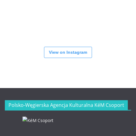
View on Instagram
Polsko-Węgierska Agencja Kulturalna KéM Csoport