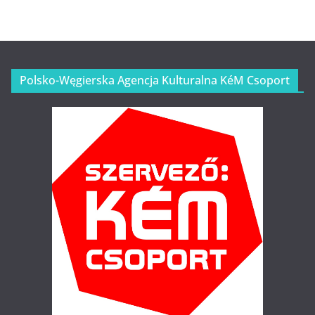
Polsko-Węgierska Agencja Kulturalna KéM Csoport