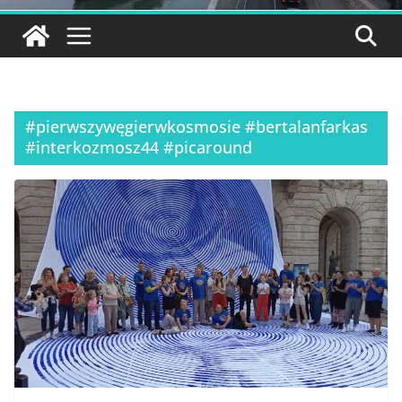
#pierwszywęgierwkosmosie #bertalanfarkas
#interkozmosz44 #picaround