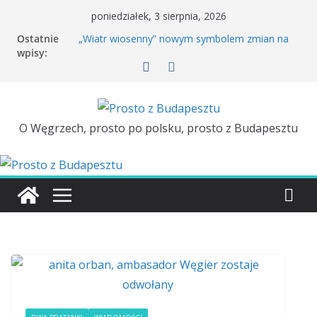
poniedziałek, 3 sierpnia, 2026
Ostatnie
„Wiatr wiosenny” nowym symbolem zmian na
wpisy:
Węgrzech
Rowerem po Budapeszcie. Kiedy wróci Bubi?
Péter Magyar dzień przed wizytą w Polsce
porównał polską i węgierską kolej
Tuż przed wizytą Pétera Magyara w Polsce
ambasador Węgier zostaje odwołany
O Węgrzech, prosto po polsku, prosto z Budapesztu
Majówka w Budapeszcie. TOP 3