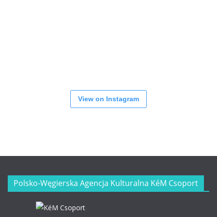
View on Instagram
Polsko-Węgierska Agencja Kulturalna KéM Csoport