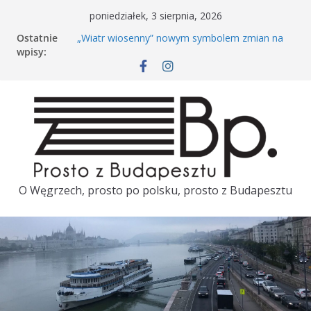
poniedziałek, 3 sierpnia, 2026
Ostatnie
„Wiatr wiosenny” nowym symbolem zmian na
wpisy:
Węgrzech
Rowerem po Budapeszcie. Kiedy wróci Bubi?
Péter Magyar dzień przed wizytą w Polsce
porównał polską i węgierską kolej
Tuż przed wizytą Pétera Magyara w Polsce
ambasador Węgier zostaje odwołany
Majówka w Budapeszcie. TOP 3
O Węgrzech, prosto po polsku, prosto z Budapesztu