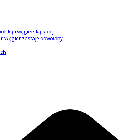
olską i węgierską kolej
r Węgier zostaje odwołany
ech