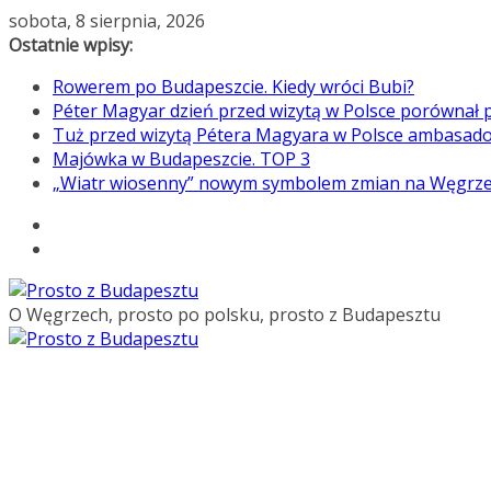
Przejdź
sobota, 8 sierpnia, 2026
do
Ostatnie wpisy:
treści
Rowerem po Budapeszcie. Kiedy wróci Bubi?
Péter Magyar dzień przed wizytą w Polsce porównał p
Tuż przed wizytą Pétera Magyara w Polsce ambasado
Majówka w Budapeszcie. TOP 3
„Wiatr wiosenny” nowym symbolem zmian na Węgrz
O Węgrzech, prosto po polsku, prosto z Budapesztu