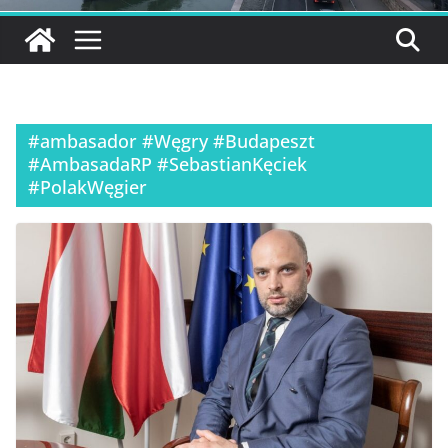
#ambasador #Węgry #Budapeszt
#AmbasadaRP #SebastianKęciek
#PolakWęgier