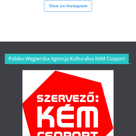
View on Instagram
Polsko-Węgierska Agencja Kulturalna KéM Csoport