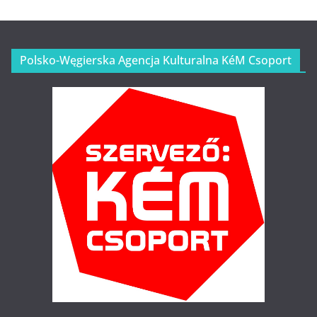
Polsko-Węgierska Agencja Kulturalna KéM Csoport