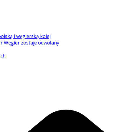
olską i węgierską kolej
r Węgier zostaje odwołany
ech