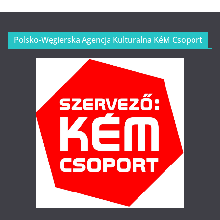
Polsko-Węgierska Agencja Kulturalna KéM Csoport