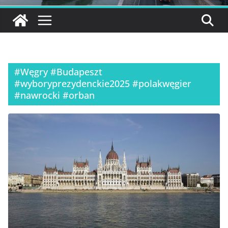
#Węgry #Budapeszt
#wyboryprezydenckie2025 #polakwęgier
#nawrocki #orban