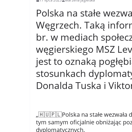
17 lipca 2025
Marzena Jagielska
Polska na stałe wezw
Węgrzech. Taką inform
br. w mediach społec
węgierskiego MSZ Le
jest to oznaką pogłęb
stosunkach dyplomat
Donalda Tuska i Vikt
„🇭🇺🇵🇱Polska na stałe wezwała
tym samym oficjalnie obniżając p
dyplomatycznych.