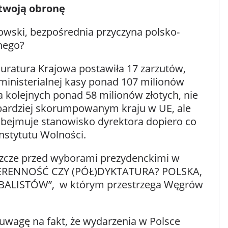
twoją obronę
wski, bezpośrednia przyczyna polsko-
nego?
ratura Krajowa postawiła 17 zarzutów,
ministerialnej kasy ponad 107 milionów
a kolejnych ponad 58 milionów złotych, nie
ajbardziej skorumpowanym kraju w UE, ale
– obejmuje stanowisko dyrektora dopiero co
nstytutu Wolności.
cze przed wyborami prezydenckimi w
UWERENNOŚĆ CZY (PÓŁ)DYKTATURA? POLSKA,
LISTÓW”, w którym przestrzega Węgrów
uwagę na fakt, że wydarzenia w Polsce