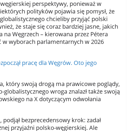
 węgierskiej perspektywy, ponieważ w
iektórych polityków pojawia się pomysł, że
obalistycznego chcieliby przyjąć polski
eż, że staje się coraz bardziej jasne, jakich
na na Węgrzech – kierowana przez Pétera
ć w wyborach parlamentarnych w 2026
począł pracę dla Węgrów. Oto jego
ra, który swoją drogą ma prawicowe poglądy,
-globalistycznego wroga znalazł także swoją
wskiego na X dotyczącym odwołania
, podjął bezprecedensowy krok: zadał
znej przyjaźni polsko-węgierskiej. Ale