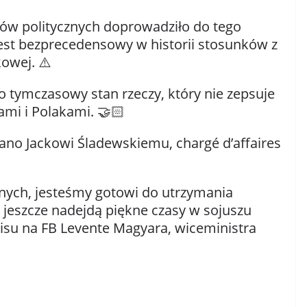
ów politycznych doprowadziło do tego
est bezprecedensowy w historii stosunków z
owej. ⚠️
o tymczasowy stan rzeczy, który nie zepsuje
ami i Polakami. 🤝🏻
rano Jackowi Śladewskiemu, chargé d’affaires
ych, jesteśmy gotowi do utrzymania
e jeszcze nadejdą piękne czasy w sojuszu
pisu na FB Levente Magyara, wiceministra