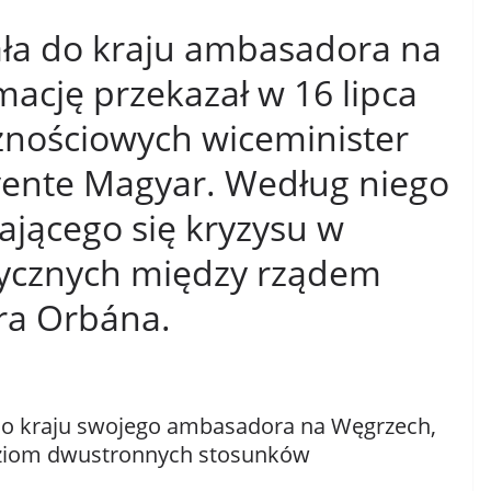
ała do kraju ambasadora na
ację przekazał w 16 lipca
znościowych wiceminister
vente Magyar. Według niego
iającego się kryzysu w
ycznych między rządem
ora Orbána.
 do kraju swojego ambasadora na Węgrzech,
oziom dwustronnych stosunków