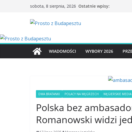
Przejdź
Ostatnie wpisy:
sobota, 8 sierpnia, 2026
do
treści
WIADOMOŚCI
WYBORY 2026
PRZ
DWA BRATANKI
POLACY NA WĘGRZECH
WĘGIERSKIE MEDIA
Polska bez ambasado
Romanowski widzi jed