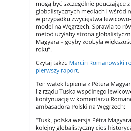
mogą być szczególnie pouczające z
globalistycznych mediach i wśród n
w przypadku zwycięstwa lewicowo-gl
model na Węgrzech. Sprawia to równi
metod użyłaby strona globalistycz
Magyara – gdyby zdobyła większoś
roku”.
Czytaj także
Marcin Romanowski roz
pierwszy raport
.
Ten wątek lepienia z Pétera Magya
i z rządu Tuska wspólnego lewicowo
kontynuację w komentarzu Romano
ambasadora Polski na Węgrzech:
“Tusk, polska wersja Pétra Magyara
kolejny globalistyczny cios historyc