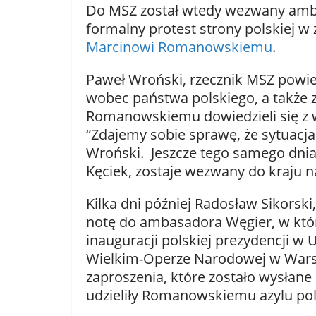
Do MSZ został wtedy wezwany amba
formalny protest strony polskiej 
Marcinowi Romanowskiemu
.
Paweł Wroński, rzecznik MSZ powiedz
wobec państwa polskiego, a także za
Romanowskiemu dowiedzieli się z w
“Zdajemy sobie sprawę, że sytuacja
Wroński. Jeszcze tego samego dni
Kęciek, zostaje wezwany do kraju 
Kilka dni później Radosław Sikorsk
notę do ambasadora Węgier, w które
inauguracji polskiej prezydencji w 
Wielkim-Operze Narodowej w Warsz
zaproszenia, które zostało wysłan
udzieliły Romanowskiemu azylu pol