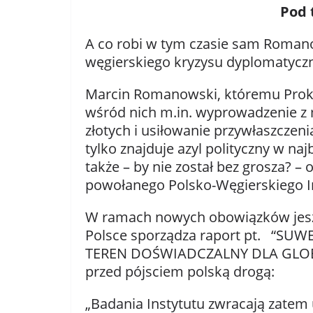
Pod 
A co robi w tym czasie sam Romano
węgierskiego kryzysu dyplomatycz
Marcin Romanowski, któremu Proku
wśród nich m.in. wyprowadzenie z 
złotych i usiłowanie przywłaszczeni
tylko znajduje azyl polityczny w n
także – by nie został bez grosza? 
powołanego Polsko-Węgierskiego I
W ramach nowych obowiązków jesz
Polsce sporządza raport pt. “S
TEREN DOŚWIADCZALNY DLA GLOBA
przed pójsciem polską drogą:
„Badania Instytutu zwracają zatem 