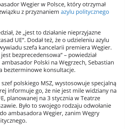
sador Węgier w Polsce, który otrzymał
w związku z przyznaniem
azylu politycznego
iał, że „jest to działanie nieprzyjazne
sad UE”. Dodał też, że o udzieleniu azylu
ywiadu szefa kancelarii premiera Węgier.
 jest bezprecedensowa” – powiedział
a ambasador Polski na Węgrzech, Sebastian
na bezterminowe konsultacje.
i, szef polskiego MSZ, wystosowuje specjalną
j informuje go, że nie jest mile widziany na
UE, planowanej na 3 stycznia w Teatrze
awie. Było to swojego rodzaju odwołanie
e do ambasadora Węgier, zanim Węgry
itycznego.