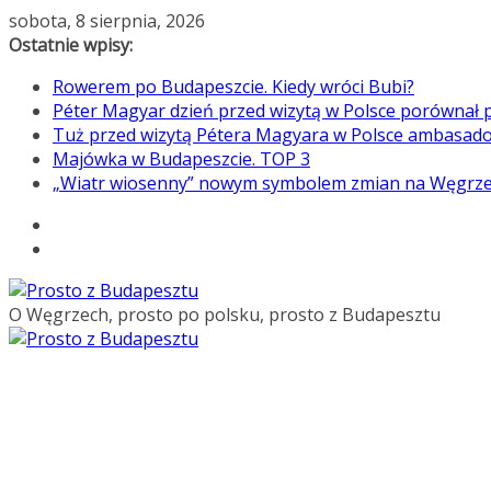
Przejdź
sobota, 8 sierpnia, 2026
do
Ostatnie wpisy:
treści
Rowerem po Budapeszcie. Kiedy wróci Bubi?
Péter Magyar dzień przed wizytą w Polsce porównał p
Tuż przed wizytą Pétera Magyara w Polsce ambasado
Majówka w Budapeszcie. TOP 3
„Wiatr wiosenny” nowym symbolem zmian na Węgrz
O Węgrzech, prosto po polsku, prosto z Budapesztu