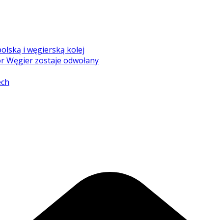
olską i węgierską kolej
r Węgier zostaje odwołany
ech