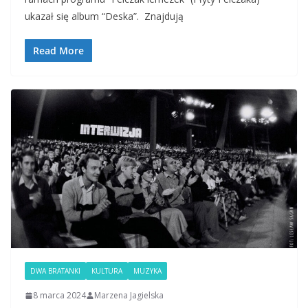
ukazał się album “Deska”. Znajdują
Read More
DWA BRATANKI
KULTURA
MUZYKA
8 marca 2024
Marzena Jagielska