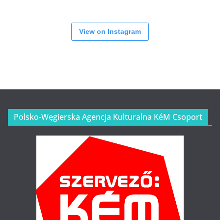
View on Instagram
Polsko-Węgierska Agencja Kulturalna KéM Csoport