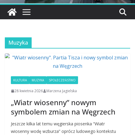
Muzyka
KULTURA
MUZYKA
SPOŁECZEŃSTWO
28 kwietnia 2026
Marzena Jagielska
„Wiatr wiosenny” nowym
symbolem zmian na Węgrzech
Jeszcze kilka lat temu węgierska piosenka “Wiatr
wiosenny wodę wzburza” oprócz ludowego kontekstu