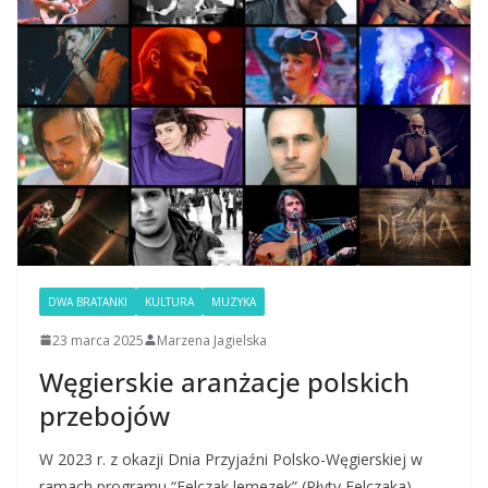
DWA BRATANKI
KULTURA
MUZYKA
23 marca 2025
Marzena Jagielska
Węgierskie aranżacje polskich
przebojów
W 2023 r. z okazji Dnia Przyjaźni Polsko-Węgierskiej w
ramach programu “Felczak lemezek” (Płyty Felczaka)