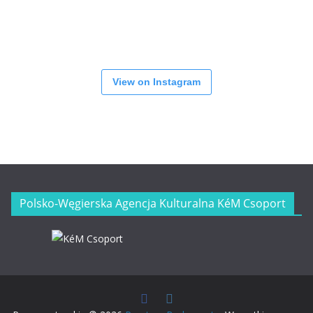
View on Instagram
Polsko-Węgierska Agencja Kulturalna KéM Csoport