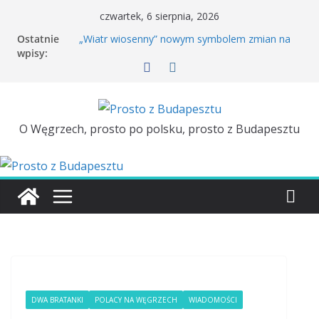
czwartek, 6 sierpnia, 2026
Ostatnie
„Wiatr wiosenny” nowym symbolem zmian na
wpisy:
Węgrzech
Rowerem po Budapeszcie. Kiedy wróci Bubi?
Péter Magyar dzień przed wizytą w Polsce
porównał polską i węgierską kolej
Tuż przed wizytą Pétera Magyara w Polsce
ambasador Węgier zostaje odwołany
O Węgrzech, prosto po polsku, prosto z Budapesztu
Majówka w Budapeszcie. TOP 3
DWA BRATANKI
POLACY NA WĘGRZECH
WIADOMOŚCI