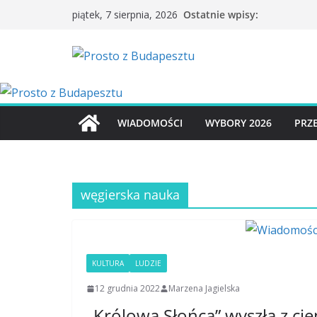
Przejdź
Ostatnie wpisy:
piątek, 7 sierpnia, 2026
do
treści
WIADOMOŚCI
WYBORY 2026
PRZ
węgierska nauka
KULTURA
LUDZIE
12 grudnia 2022
Marzena Jagielska
„Królowa Słońca” wyszła z cie