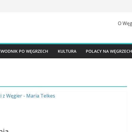
O Węg
EWODNIK PO WĘGRZECH
KULTURA
POLACY NA WĘGRZEC
nia