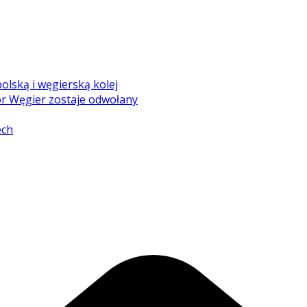
olską i węgierską kolej
r Węgier zostaje odwołany
ech