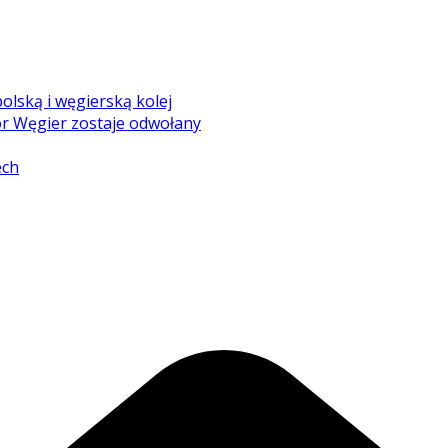
olską i węgierską kolej
r Węgier zostaje odwołany
ech