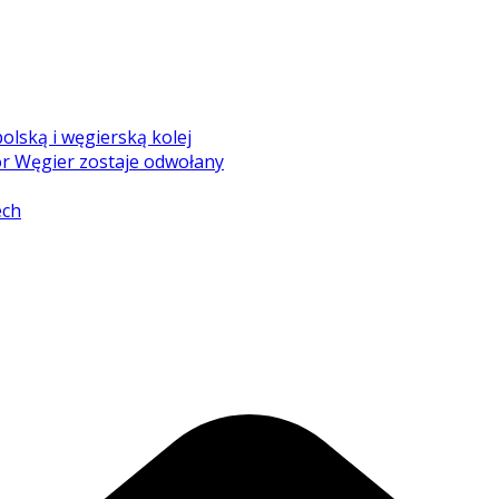
olską i węgierską kolej
r Węgier zostaje odwołany
ech