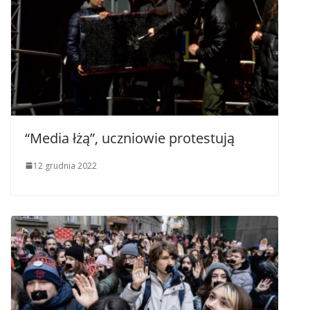
“Media łżą”, uczniowie protestują
12 grudnia 2022