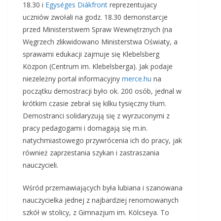
18.30 i
Egységes Diákfront
reprezentujacy
uczniów zwołali na godz. 18.30 demonstarcje
przed Ministerstwem Spraw Wewnętrznych (na
Węgrzech zlikwidowano Ministerstwa Oświaty, a
sprawami edukacji zajmuje się Klebelsberg
Közpon (Centrum im. Klebelsberga). Jak podaje
niezeleżny portal informacyjny
merce.hu
na
początku demostracji było ok. 200 osób, jednal w
krótkim czasie zebrał się kilku tysięczny tłum.
Demostranci solidaryzują się z wyrzuconymi z
pracy pedagogami i domagają się m.in.
natychmiastowego przywrócenia ich do pracy, jak
również zaprzestania szykan i zastraszania
nauczycieli.
Wśród przemawiających była lubiana i szanowana
nauczycielka jednej z najbardziej renomowanych
szkół w stolicy, z Gimnazjum im. Kölcseya. To