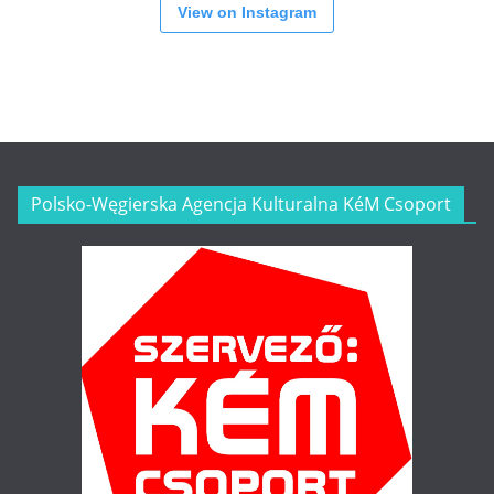
View on Instagram
Polsko-Węgierska Agencja Kulturalna KéM Csoport