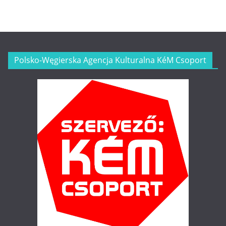
Polsko-Węgierska Agencja Kulturalna KéM Csoport