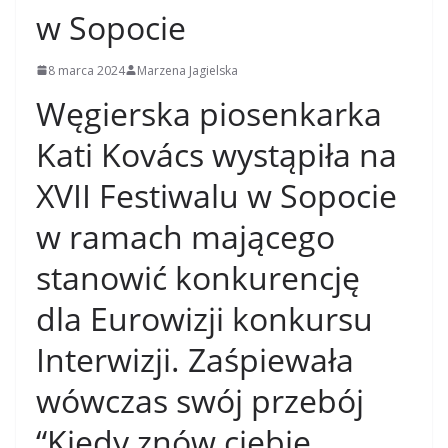
w Sopocie
8 marca 2024
Marzena Jagielska
Węgierska piosenkarka
Kati Kovács wystąpiła na
XVII Festiwalu w Sopocie
w ramach mającego
stanowić konkurencję
dla Eurowizji konkursu
Interwizji. Zaśpiewała
wówczas swój przebój
“Kiedy znów ciebie