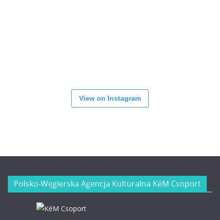
View on Instagram
Polsko-Węgierska Agencja Kulturalna KéM Csoport