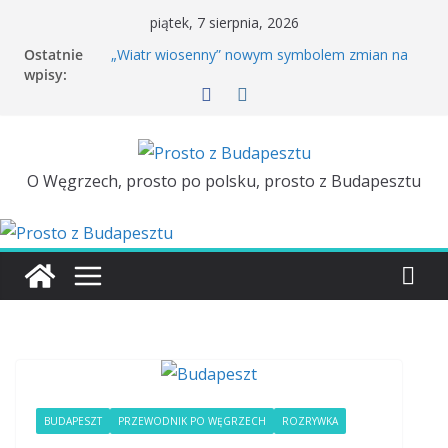
piątek, 7 sierpnia, 2026
Ostatnie
„Wiatr wiosenny” nowym symbolem zmian na
wpisy:
Węgrzech
Rowerem po Budapeszcie. Kiedy wróci Bubi?
Péter Magyar dzień przed wizytą w Polsce
porównał polską i węgierską kolej
Tuż przed wizytą Pétera Magyara w Polsce
ambasador Węgier zostaje odwołany
O Węgrzech, prosto po polsku, prosto z Budapesztu
Majówka w Budapeszcie. TOP 3
BUDAPESZT
PRZEWODNIK PO WĘGRZECH
ROZRYWKA