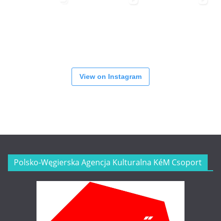
View on Instagram
Polsko-Węgierska Agencja Kulturalna KéM Csoport