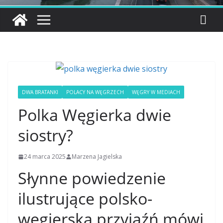
DWA BRATANKI
POLACY NA WĘGRZECH
WĘGRY W MEDIACH
Polka Węgierka dwie
siostry?
24 marca 2025
Marzena Jagielska
Słynne powiedzenie
ilustrujące polsko-
węgierską przyjaźń mówi