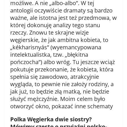
możliwe. A nie „albo-albo”. W tej
antologii oczywiście dramaty są bardzo
ważne, ale istotna jest też przedmowa, w
której dokonuję analizy tego stanu
rzeczy. Znowu te skrajne wizje
węgierskie, że jak ambitna kobieta, to
„kékharisnyás” (wyemancypowana
intelektualistka, tzw. „błękitna
pończocha”) albo wróg. Tu jeszcze wciąż
pokutuje przekonanie, że kobieta, która
spełnia się zawodowo, atrakcyjnie
wygląda, to pewnie nie założy rodziny, a
jak już, to będzie złą matką, nie będzie
służyć mężczyźnie. Moim celem było
otworzyć okno, pokazać inne schematy
Polka Węgierka dwie siostry?
Mówimy często o przyjaźni polsko-