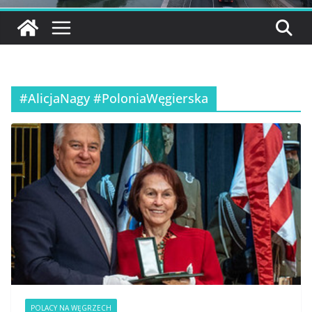
#AlicjaNagy #PoloniaWęgierska
POLACY NA WĘGRZECH