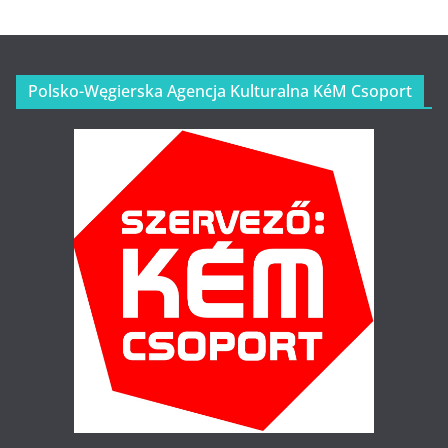
Polsko-Węgierska Agencja Kulturalna KéM Csoport