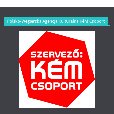
Polsko-Węgierska Agencja Kulturalna KéM Csoport