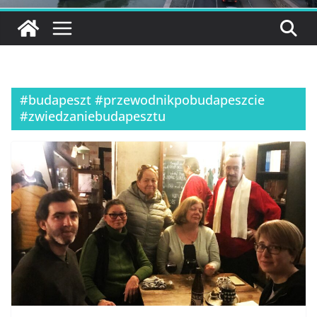
#budapeszt #przewodnikpobudapeszcie
#zwiedzaniebudapesztu