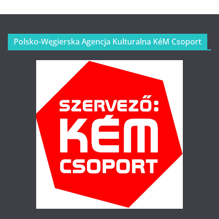
Polsko-Węgierska Agencja Kulturalna KéM Csoport