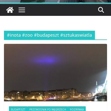
#inota #zoo #budapeszt #sztukaswiatla
BUDAPESZT
PRZEWODNIK PO WĘGRZECH
ROZRYWKA