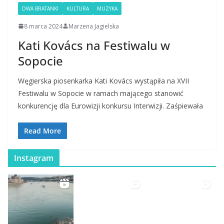
DWA BRATANKI
KULTURA
MUZYKA
8 marca 2024
Marzena Jagielska
Kati Kovács na Festiwalu w
Sopocie
Węgierska piosenkarka Kati Kovács wystąpiła na XVII
Festiwalu w Sopocie w ramach mającego stanowić
konkurencję dla Eurowizji konkursu Interwizji. Zaśpiewała
Read More
Instagram