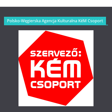
Polsko-Węgierska Agencja Kulturalna KéM Csoport