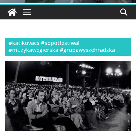
#katikovacs #sopotfestiwal
#muzykawegierska #grupawyszehradzka