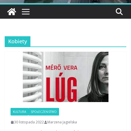
Kobiety
KULTURA
SPOŁECZEŃSTWO
30 listopada 2022
Marzena Jagielska