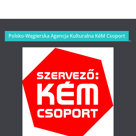
Polsko-Węgierska Agencja Kulturalna KéM Csoport