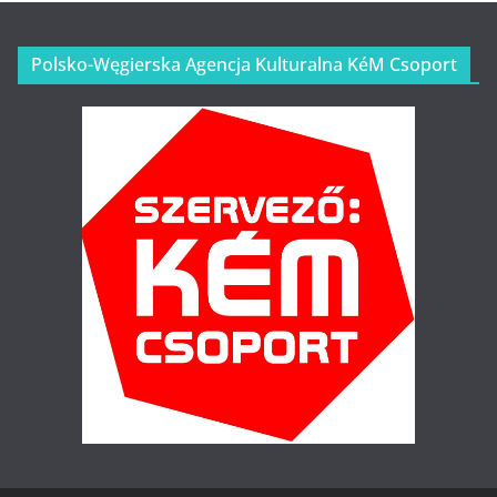
Polsko-Węgierska Agencja Kulturalna KéM Csoport