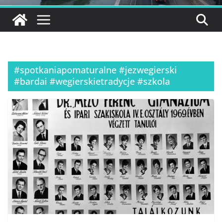
#spotkaniapomaturalne #jezwegierski
#bardai #wegierskietradycje #szkola