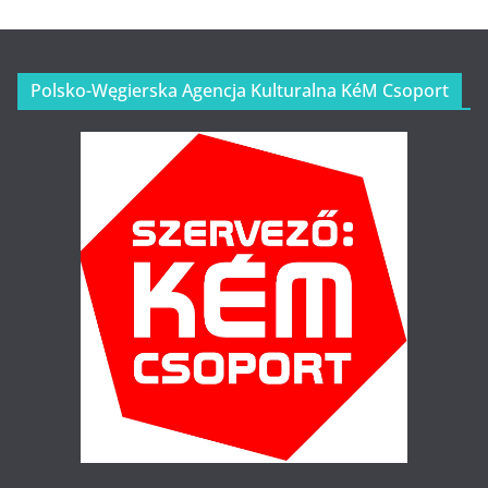
Polsko-Węgierska Agencja Kulturalna KéM Csoport