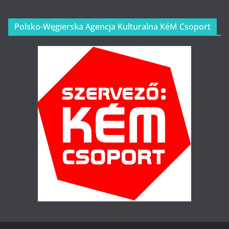
Polsko-Węgierska Agencja Kulturalna KéM Csoport