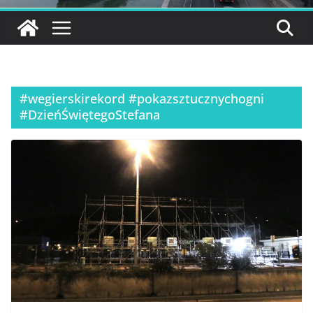
#wegierskirekord #pokazsztucznychogni
#DzieńŚwiętegoStefana