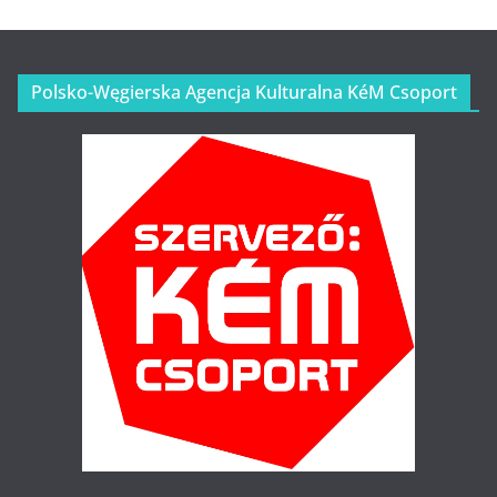
Polsko-Węgierska Agencja Kulturalna KéM Csoport