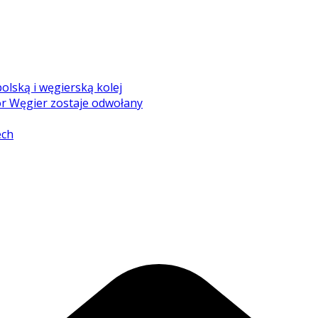
olską i węgierską kolej
r Węgier zostaje odwołany
ech