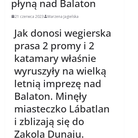
płyną nad Balaton
21 czerwca 2023
Marzena Jagielska
Jak donosi wegierska
prasa 2 promy i 2
katamary właśnie
wyruszyły na wielką
letnią imprezę nad
Balaton. Minęły
miasteczko Lábatlan
i zblizają się do
Zakola Dunaju.