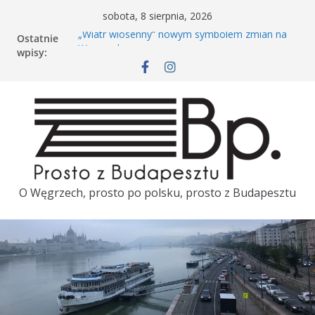
sobota, 8 sierpnia, 2026
„Wiatr wiosenny” nowym symbolem zmian na
Ostatnie
Węgrzech
wpisy:
Rowerem po Budapeszcie. Kiedy wróci Bubi?
Péter Magyar dzień przed wizytą w Polsce
porównał polską i węgierską kolej
Tuż przed wizytą Pétera Magyara w Polsce
ambasador Węgier zostaje odwołany
Majówka w Budapeszcie. TOP 3
O Węgrzech, prosto po polsku, prosto z Budapesztu