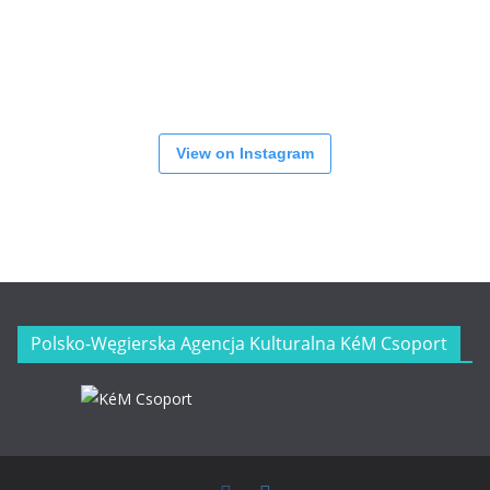
View on Instagram
Polsko-Węgierska Agencja Kulturalna KéM Csoport