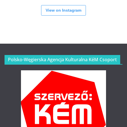
View on Instagram
Polsko-Węgierska Agencja Kulturalna KéM Csoport