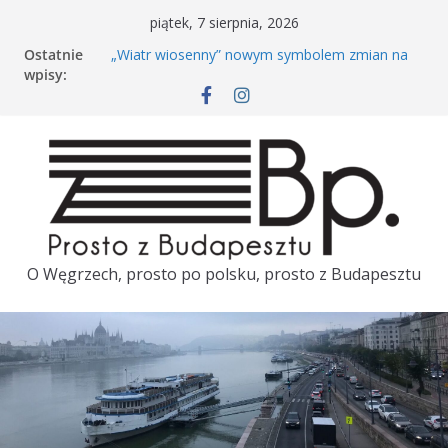
piątek, 7 sierpnia, 2026
Ostatnie
„Wiatr wiosenny” nowym symbolem zmian na
wpisy:
Węgrzech
Rowerem po Budapeszcie. Kiedy wróci Bubi?
Péter Magyar dzień przed wizytą w Polsce
porównał polską i węgierską kolej
Tuż przed wizytą Pétera Magyara w Polsce
ambasador Węgier zostaje odwołany
Majówka w Budapeszcie. TOP 3
O Węgrzech, prosto po polsku, prosto z Budapesztu